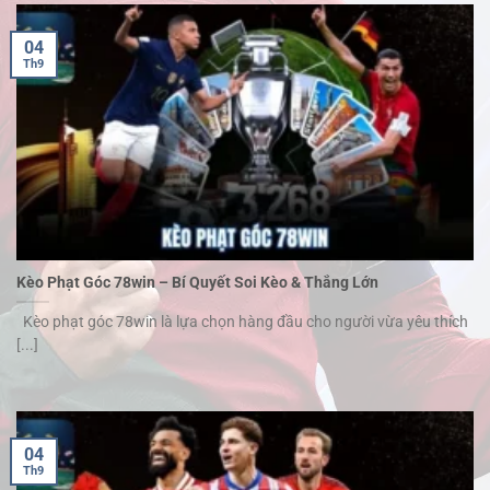
04
Th9
Kèo Phạt Góc 78win – Bí Quyết Soi Kèo & Thắng Lớn
Kèo phạt góc 78win là lựa chọn hàng đầu cho người vừa yêu thích
[...]
04
Th9