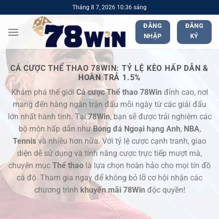
Bỏ
Tháng 8 7, 2026 10:36 sáng
qua
ĐĂNG
ĐĂNG
nội
NHẬP
KÝ
dung
CÁ CƯỢC THỂ THAO 78WIN: TỶ LỆ KÈO HẤP DẪN &
HOÀN TRẢ 1.5%
Khám phá thế giới
Cá cược Thể thao 78Win
đỉnh cao, nơi
mang đến hàng ngàn trận đấu mỗi ngày từ các giải đấu
lớn nhất hành tinh. Tại
78Win
, bạn sẽ được trải nghiệm các
bộ môn hấp dẫn như
Bóng đá Ngoại hạng Anh
,
NBA
,
Tennis
và nhiều hơn nữa. Với tỷ lệ cược cạnh tranh, giao
diện dễ sử dụng và tính năng cược trực tiếp mượt mà,
chuyên mục
Thể thao
là lựa chọn hoàn hảo cho mọi tín đồ
cá độ. Tham gia ngay để không bỏ lỡ cơ hội nhận các
chương trình
khuyến mãi 78Win
độc quyền!