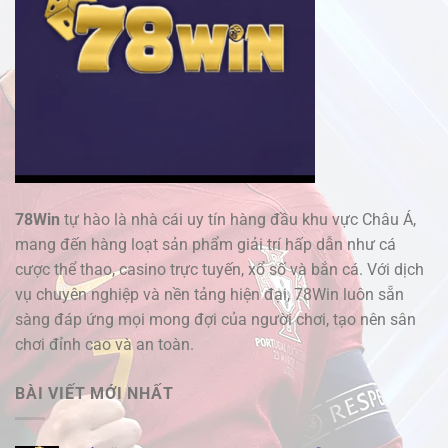
78Win
tự hào là nhà cái uy tín hàng đầu khu vực Châu Á,
mang đến hàng loạt sản phẩm giải trí hấp dẫn như cá
cược thể thao, casino trực tuyến, xổ số và bắn cá. Với dịch
vụ chuyên nghiệp và nền tảng hiện đại, 78Win luôn sẵn
sàng đáp ứng mọi mong đợi của người chơi, tạo nên sân
chơi đỉnh cao và an toàn.
BÀI VIẾT MỚI NHẤT