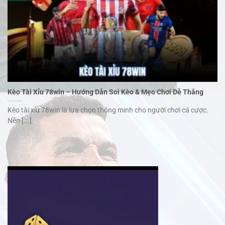
Kèo Tài Xỉu 78win – Hướng Dẫn Soi Kèo & Mẹo Chơi Dễ Thắng
Kèo tài xỉu 78win là lựa chọn thông minh cho người chơi cá cược.
Nền [...]