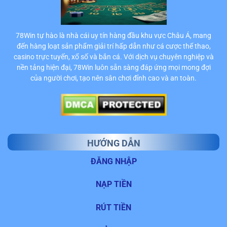
78Win tự hào là nhà cái uy tín hàng đầu khu vực Châu Á, mang
đến hàng loạt sản phẩm giải trí hấp dẫn như cá cược thể thao,
casino trực tuyến, xổ số và bắn cá. Với dịch vụ chuyên nghiệp và
nền tảng hiện đại, 78Win luôn sẵn sàng đáp ứng mọi mong đợi
của người chơi, tạo nên sân chơi đỉnh cao và an toàn.
HƯỚNG DẪN
ĐĂNG NHẬP
NẠP TIỀN
RÚT TIỀN